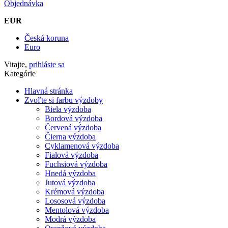
Objednávka
EUR
Česká koruna
Euro
Vitajte,
prihláste sa
Kategórie
Hlavná stránka
Zvoľte si farbu výzdoby
Biela výzdoba
Bordová výzdoba
Červená výzdoba
Čierna výzdoba
Cyklamenová výzdoba
Fialová výzdoba
Fuchsiová výzdoba
Hnedá výzdoba
Jutová výzdoba
Krémová výzdoba
Lososová výzdoba
Mentolová výzdoba
Modrá výzdoba