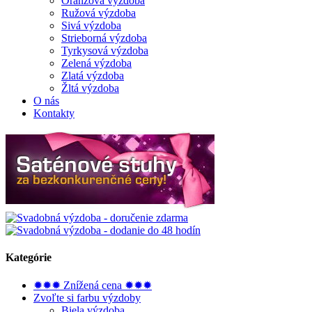
Oranžová výzdoba
Ružová výzdoba
Sivá výzdoba
Strieborná výzdoba
Tyrkysová výzdoba
Zelená výzdoba
Zlatá výzdoba
Žltá výzdoba
O nás
Kontakty
Kategórie
✹✹✹ Znížená cena ✹✹✹
Zvoľte si farbu výzdoby
Biela výzdoba