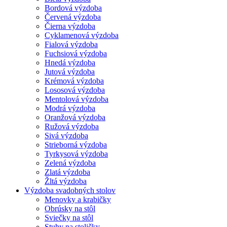
Bordová výzdoba
Červená výzdoba
Čierna výzdoba
Cyklamenová výzdoba
Fialová výzdoba
Fuchsiová výzdoba
Hnedá výzdoba
Jutová výzdoba
Krémová výzdoba
Lososová výzdoba
Mentolová výzdoba
Modrá výzdoba
Oranžová výzdoba
Ružová výzdoba
Sivá výzdoba
Strieborná výzdoba
Tyrkysová výzdoba
Zelená výzdoba
Zlatá výzdoba
Žltá výzdoba
Výzdoba svadobných stolov
Menovky a krabičky
Obrúsky na stôl
Sviečky na stôl
Stuhy na stoličky