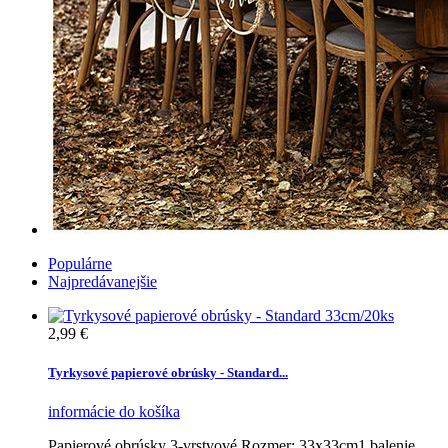
Populárne
Najpredávanejšie
2,99 €
Tyrkysové papierové obrúsky - Standard...
informácie
do košíka
Papierové obrúsky 3-vrstvové.Rozmer: 33x33cm1 balenie