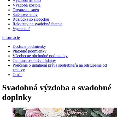
Výzdoba na auto
Výzdoba kostola
Organza a satén
Saténové stuhy
Rozlúčka so slobodou
Rekvizity na svadobné fotenie
Vypredané
Informácie
Dodacie podmienky
Platobné podmienky
Všeobecné obchodné podmienky
Ochrana osobných údajov
Poučenie o uplatnení práva spotrebiteľa na odstúpenie od
zmluvy
O nás
Svadobná výzdoba a svadobné
doplnky