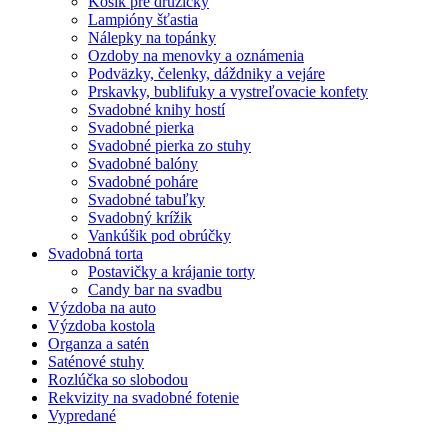
Košík pre družičky
Lampióny šťastia
Nálepky na topánky
Ozdoby na menovky a oznámenia
Podväzky, čelenky, dáždniky a vejáre
Prskavky, bublifuky a vystreľovacie konfety
Svadobné knihy hostí
Svadobné pierka
Svadobné pierka zo stuhy
Svadobné balóny
Svadobné poháre
Svadobné tabuľky
Svadobný krížik
Vankúšik pod obrúčky
Svadobná torta
Postavičky a krájanie torty
Candy bar na svadbu
Výzdoba na auto
Výzdoba kostola
Organza a satén
Saténové stuhy
Rozlúčka so slobodou
Rekvizity na svadobné fotenie
Vypredané