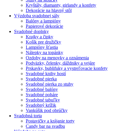
Kryštály, diamanty, girlandy a konfety
Dekorácie na hlavný stôl
Výzdoba svadobnej sály
Balóny a lampióny
Papierové dekorácie
Svadobné doplnky
Krajky a čipky
Košík pre družičky
Lampióny šťastia
Nálepky na topánky
Ozdoby na menovky a oznámenia
Podväzky, čelenky, dáždniky a vejáre
Prskavky, bublifuky a vystreľovacie konfety
Svadobné knihy hostí
Svadobné pierka
Svadobné pierka zo stuhy
Svadobné balóny
Svadobné poháre
Svadobné tabuľky
Svadobný krížik
Vankúšik pod obrúčky
Svadobná torta
Postavičky a krájanie torty
Candy bar na svadbu