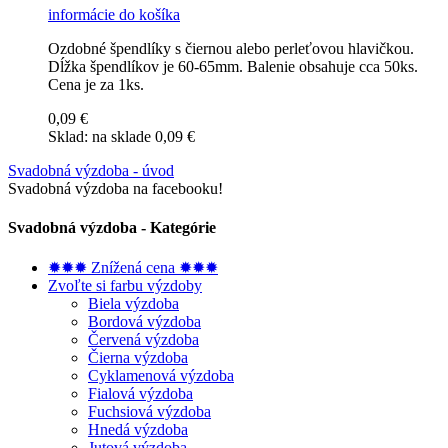
informácie
do košíka
Ozdobné špendlíky s čiernou alebo perleťovou hlavičkou.
Dĺžka špendlíkov je 60-65mm. Balenie obsahuje cca 50ks.
Cena je za 1ks.
0,09 €
Sklad:
na sklade
0,09 €
Svadobná výzdoba - úvod
Svadobná výzdoba na facebooku!
Svadobná výzdoba - Kategórie
✹✹✹ Znížená cena ✹✹✹
Zvoľte si farbu výzdoby
Biela výzdoba
Bordová výzdoba
Červená výzdoba
Čierna výzdoba
Cyklamenová výzdoba
Fialová výzdoba
Fuchsiová výzdoba
Hnedá výzdoba
Jutová výzdoba