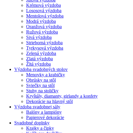
Krémová výzdoba
Lososová výzdoba
Mentolová výzdoba
Modrá výzdoba
Oranžová výzdoba
Ružová výzdoba
Sivá výzdoba
Strieborná výzdoba
Tyrkysová výzdoba
Zelená výzdoba
Zlatá výzdoba
Žltá výzdoba
Výzdoba svadobných stolov
Menovky a krabičky
Obrúsky na stôl
Sviečky na stôl
Stuhy na stoličky
Kryštály, diamanty, girlandy a konfety
Dekorácie na hlavný stôl
Výzdoba svadobnej sály
Balóny a lampióny
Papierové dekorácie
Svadobné doplnky
Krajky a čipky