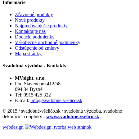
Informácie
Zľavnené produkty
Nové produkty
Najpredávanješie produkty
Kontaktujte nás
Dodacie podmienky
Všeobecné obchodné podmienky
Odstúpenie od zmluvy
Mapa stránky
Svadobná výzdoba - Kontakty
MVsight, s.r.o.
Pod Stavencom 412/58
094 34 Bystré
Tel: 0915 425 322
E-mail:
info@svadobne-vselico.sk
© 2015 / svadobné-všeličo.sk / svadobná výzdoba, svadobné
dekorácie a doplnky -
www.svadobne-vselico.sk
webdesign