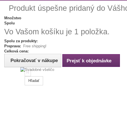
Produkt úspešne pridaný do Vášh
Množstvo
Spolu
Vo Vašom košíku je 1 položka.
Spolu za produkty:
Preprava:
Free shipping!
Celková cena:
Pokračovať v nákupe
Prejsť k objednávke
Hľadať
Tip:
Napíš
farbu,
rozmer
alebo
názov
tovaru.