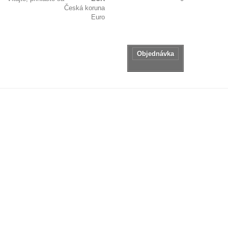
Česká koruna
Žiadne produkty
Euro
Zdarma!
Doručenie
tovaru:
0,00 €
Spolu
Objednávka