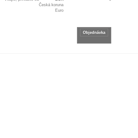
Česká koruna
Žiadne produkty
Euro
Zdarma!
Doručenie
tovaru:
0,00 €
Spolu
Objednávka