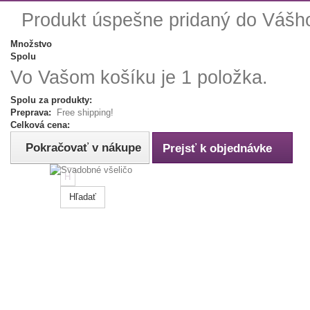
Produkt úspešne pridaný do Vášh
Množstvo
Spolu
Vo Vašom košíku je 1 položka.
Spolu za produkty:
Preprava:
Free shipping!
Celková cena:
Pokračovať v nákupe
Prejsť k objednávke
Hľadať
Tip:
Napíš
farbu,
rozmer
alebo
názov
tovaru.