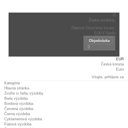
názov
tovaru.
0
Žiadne produkty
Zdarma!
Doručenie tovaru:
0,00 €
Spolu
Objednávka
EUR
Česká koruna
Euro
Vitajte,
prihláste sa
Kategórie
Hlavná stránka
Zvoľte si farbu výzdoby
Biela výzdoba
Bordová výzdoba
Červená výzdoba
Čierna výzdoba
Cyklamenová výzdoba
Fialová výzdoba