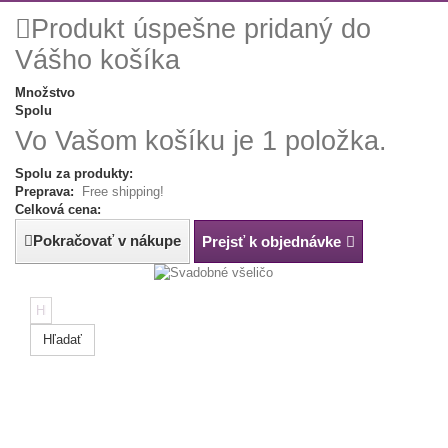
Produkt úspešne pridaný do
Vášho košíka
Množstvo
Spolu
Vo Vašom košíku je 1 položka.
Spolu za produkty:
Preprava:
Free shipping!
Celková cena:
Pokračovať v nákupe
Prejsť k objednávke
Hľadať
Tip:
Napíš
farbu,
rozmer
alebo