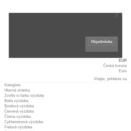
názov
tovaru.
0
Žiadne produkty
Zdarma!
Doručenie tovaru:
0,00 €
Spolu
Objednávka
EUR
Česká koruna
Euro
Vitajte,
prihláste sa
Kategórie
Hlavná stránka
Zvoľte si farbu výzdoby
Biela výzdoba
Bordová výzdoba
Červená výzdoba
Čierna výzdoba
Cyklamenová výzdoba
Fialová výzdoba