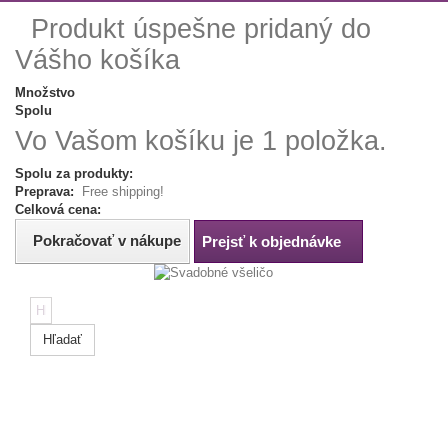
Produkt úspešne pridaný do
Vášho košíka
Množstvo
Spolu
Vo Vašom košíku je 1 položka.
Spolu za produkty:
Preprava:
Free shipping!
Celková cena:
Pokračovať v nákupe
Prejsť k objednávke
Hľadať
Tip:
Napíš
farbu,
rozmer
alebo