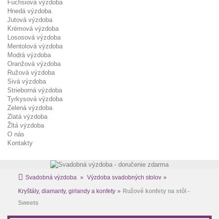
Fuchsiová výzdoba
Hnedá výzdoba
Jutová výzdoba
Krémová výzdoba
Lososová výzdoba
Mentolová výzdoba
Modrá výzdoba
Oranžová výzdoba
Ružová výzdoba
Sivá výzdoba
Strieborná výzdoba
Tyrkysová výzdoba
Zelená výzdoba
Zlatá výzdoba
Žltá výzdoba
O nás
Kontakty
Svadobná výzdoba
»
Výzdoba svadobných stolov
»
Kryštály, diamanty, girlandy a konfety
»
Ružové konfety na stôl -
Sweets