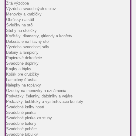
Žltá výzdoba
Výzdoba svadobných stolov
Menovky a krabičky
Obrúsky na stôl
Sviečky na stôl
Stuhy na stoličky
Kryštály, diamanty, girlandy a konfety
Dekorácie na hlavný stôl
Výzdoba svadobnej sály
Balóny a lampióny
Papierové dekorácie
Svadobné doplnky
Krajky a čipky
Košík pre družičky
Lampióny šťastia
Nálepky na topánky
Ozdoby na menovky a oznámenia
Podväzky, čelenky, dáždniky a vejáre
Prskavky, bublifuky a vystreľovacie konfety
Svadobné knihy hostí
Svadobné pierka
Svadobné pierka zo stuhy
Svadobné balóny
Svadobné poháre
Svadobné tabuľky