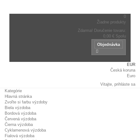
názov
tovaru.
0
Žiadne produkty
Zdarma!
Doručenie tovaru:
0,00 €
Spolu
Objednávka
EUR
Česká koruna
Euro
Vitajte,
prihláste sa
Kategórie
Hlavná stránka
Zvoľte si farbu výzdoby
Biela výzdoba
Bordová výzdoba
Červená výzdoba
Čierna výzdoba
Cyklamenová výzdoba
Fialová výzdoba