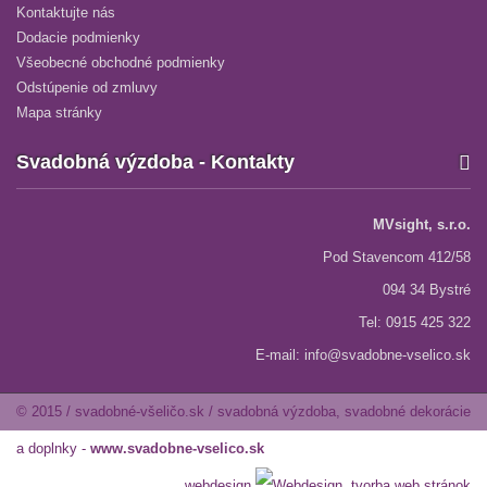
Kontaktujte nás
Dodacie podmienky
Všeobecné obchodné podmienky
Odstúpenie od zmluvy
Mapa stránky
Svadobná výzdoba - Kontakty
MVsight, s.r.o.
Pod Stavencom 412/58
094 34 Bystré
Tel: 0915 425 322
E-mail:
info@svadobne-vselico.sk
© 2015 / svadobné-všeličo.sk / svadobná výzdoba, svadobné dekorácie
a doplnky -
www.svadobne-vselico.sk
webdesign