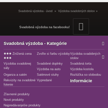
Svadobná výzdoba - úvod
»
Výzdoba svadobných stolov
»
Kryštály, diamanty, girlandy a konfety
»
Ružové konfety na stôl -
Sweets
Svadobná výzdoba na facebooku!
Svadobná výzdoba - Kategórie
✹✹✹ Znížená cena
Zvoľte si farbu výzdoby
Výzdoba svadobných
✹✹✹
stolov
Výzdoba svadobnej
Svadobné doplnky
Svadobná torta
sály
Výzdoba na auto
Výzdoba kostola
Organza a satén
Saténové stuhy
Rozlúčka so slobodou
Rekvizity na svadobné
Vypredané
Informácie
fotenie
Zľavnené produkty
Nové produkty
Najpredávanješie produkty