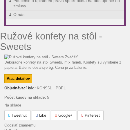
Poučenie o uplatnení práva spotrebiteľa na odstúpenie od
zmluvy
O nás
Ružové konfety na stôl -
Sweets
Zväčšiť
Dekoračné konfety na stôl Sweets, mix farieb. Kontety sú vyrobené z
papiera. Balenie obsahuje 5g. Cena je za balenie.
Viac detailov
Objednávací kód:
KONS51__PDPL
Počet kusov na sklade:
5
Na sklade
Tweetnuť
Like
Google+
Pinterest
Odoslať známemu