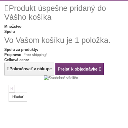
Produkt úspešne pridaný do
Vášho košíka
Množstvo
Spolu
Vo Vašom košíku je 1 položka.
Spolu za produkty:
Preprava:
Free shipping!
Celková cena:
Pokračovať v nákupe
Prejsť k objednávke
Hľadať
Tip:
Napíš
farbu,
rozmer
alebo