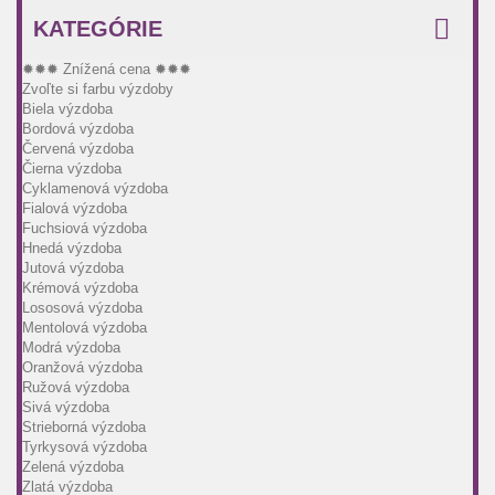
KATEGÓRIE
✹✹✹ Znížená cena ✹✹✹
Zvoľte si farbu výzdoby
Biela výzdoba
Bordová výzdoba
Červená výzdoba
Čierna výzdoba
Cyklamenová výzdoba
Fialová výzdoba
Fuchsiová výzdoba
Hnedá výzdoba
Jutová výzdoba
Krémová výzdoba
Lososová výzdoba
Mentolová výzdoba
Modrá výzdoba
Oranžová výzdoba
Ružová výzdoba
Sivá výzdoba
Strieborná výzdoba
Tyrkysová výzdoba
Zelená výzdoba
Zlatá výzdoba