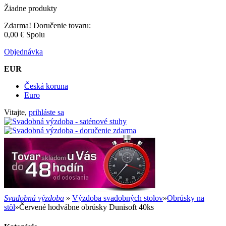
Žiadne produkty
Zdarma!
Doručenie tovaru:
0,00 €
Spolu
Objednávka
EUR
Česká koruna
Euro
Vitajte,
prihláste sa
Svadobná výzdoba
»
Výzdoba svadobných stolov
»
Obrúsky na
stôl
»
Červené hodvábne obrúsky Dunisoft 40ks