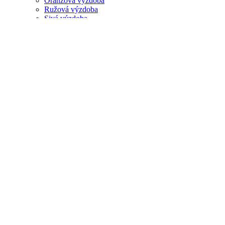
Oranžová výzdoba
Ružová výzdoba
Sivá výzdoba
Strieborná výzdoba
Tyrkysová výzdoba
Zelená výzdoba
Zlatá výzdoba
Žltá výzdoba
O nás
Kontakty
Svadobná výzdoba
»
Svadobné doplnky
»
Prskavky, bublifuky a