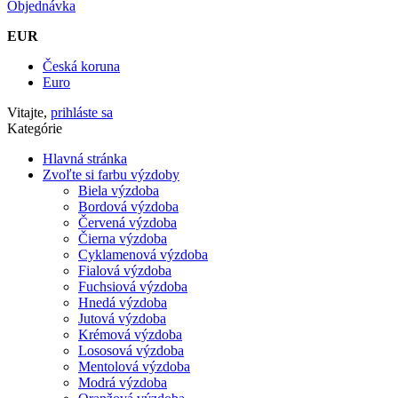
Objednávka
EUR
Česká koruna
Euro
Vitajte,
prihláste sa
Kategórie
Hlavná stránka
Zvoľte si farbu výzdoby
Biela výzdoba
Bordová výzdoba
Červená výzdoba
Čierna výzdoba
Cyklamenová výzdoba
Fialová výzdoba
Fuchsiová výzdoba
Hnedá výzdoba
Jutová výzdoba
Krémová výzdoba
Lososová výzdoba
Mentolová výzdoba
Modrá výzdoba