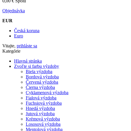
0,00 €
Spolu
Objednávka
EUR
Česká koruna
Euro
Vitajte,
prihláste sa
Kategórie
Hlavná stránka
Zvoľte si farbu výzdoby
Biela výzdoba
Bordová výzdoba
Červená výzdoba
Čierna výzdoba
Cyklamenová výzdoba
Fialová výzdoba
Fuchsiová výzdoba
Hnedá výzdoba
Jutová výzdoba
Krémová výzdoba
Lososová výzdoba
Mentolová výzdoba