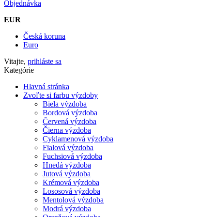
Objednávka
EUR
Česká koruna
Euro
Vitajte,
prihláste sa
Kategórie
Hlavná stránka
Zvoľte si farbu výzdoby
Biela výzdoba
Bordová výzdoba
Červená výzdoba
Čierna výzdoba
Cyklamenová výzdoba
Fialová výzdoba
Fuchsiová výzdoba
Hnedá výzdoba
Jutová výzdoba
Krémová výzdoba
Lososová výzdoba
Mentolová výzdoba
Modrá výzdoba