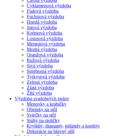
Čierna výzdoba
Cyklamenová výzdoba
Fialová výzdoba
Fuchsiová výzdoba
Hnedá výzdoba
Jutová výzdoba
Krémová výzdoba
Lososová výzdoba
Mentolová výzdoba
Modrá výzdoba
Oranžová výzdoba
Ružová výzdoba
Sivá výzdoba
Strieborná výzdoba
Tyrkysová výzdoba
Zelená výzdoba
Zlatá výzdoba
Žltá výzdoba
Výzdoba svadobných stolov
Menovky a krabičky
Obrúsky na stôl
Sviečky na stôl
Stuhy na stoličky
Kryštály, diamanty, girlandy a konfety
Dekorácie na hlavný stôl