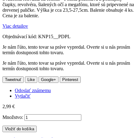
čiapky, revolvéra, šialených očí a megafónu, ktoré sú pripevnené na
drevenej paličke. Výška je cca 23,5-27,5cm. Balenie obsahuje 4 ks.
Cena je za balenie.
Viac detailov
Objednávací kód:
KNP15__PDPL
Je nám ľúto, tento tovar sa práve vypredal. Overte si u nás prosím
termín dostupnosti tohto tovaru.
Je nám ľúto, tento tovar sa práve vypredal. Overte si u nás prosím
termín dostupnosti tohto tovaru.
Tweetnuť
Like
Google+
Pinterest
Odoslať známemu
Vytlačiť
2,99 €
Množstvo:
Vložiť do košíka