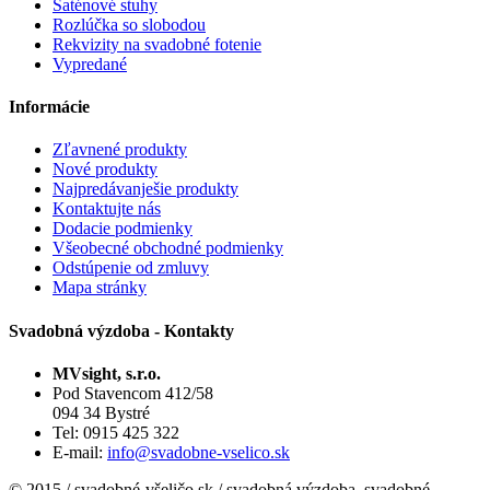
Saténové stuhy
Rozlúčka so slobodou
Rekvizity na svadobné fotenie
Vypredané
Informácie
Zľavnené produkty
Nové produkty
Najpredávanješie produkty
Kontaktujte nás
Dodacie podmienky
Všeobecné obchodné podmienky
Odstúpenie od zmluvy
Mapa stránky
Svadobná výzdoba - Kontakty
MVsight, s.r.o.
Pod Stavencom 412/58
094 34 Bystré
Tel: 0915 425 322
E-mail:
info@svadobne-vselico.sk
© 2015 / svadobné-všeličo.sk / svadobná výzdoba, svadobné