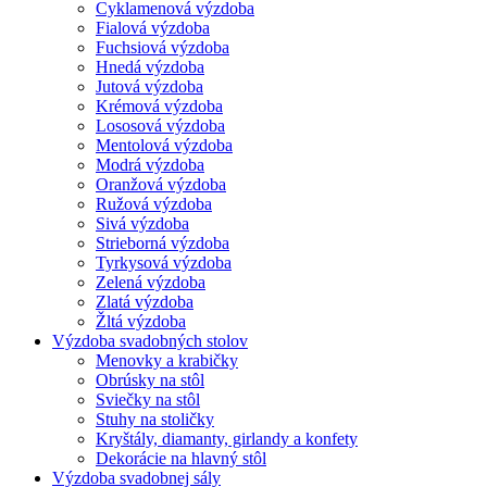
Cyklamenová výzdoba
Fialová výzdoba
Fuchsiová výzdoba
Hnedá výzdoba
Jutová výzdoba
Krémová výzdoba
Lososová výzdoba
Mentolová výzdoba
Modrá výzdoba
Oranžová výzdoba
Ružová výzdoba
Sivá výzdoba
Strieborná výzdoba
Tyrkysová výzdoba
Zelená výzdoba
Zlatá výzdoba
Žltá výzdoba
Výzdoba svadobných stolov
Menovky a krabičky
Obrúsky na stôl
Sviečky na stôl
Stuhy na stoličky
Kryštály, diamanty, girlandy a konfety
Dekorácie na hlavný stôl
Výzdoba svadobnej sály