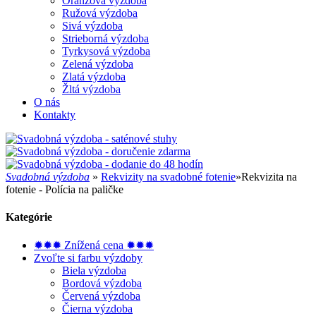
Oranžová výzdoba
Ružová výzdoba
Sivá výzdoba
Strieborná výzdoba
Tyrkysová výzdoba
Zelená výzdoba
Zlatá výzdoba
Žltá výzdoba
O nás
Kontakty
Svadobná výzdoba
»
Rekvizity na svadobné fotenie
»
Rekvizita na
fotenie - Polícia na paličke
Kategórie
✹✹✹ Znížená cena ✹✹✹
Zvoľte si farbu výzdoby
Biela výzdoba
Bordová výzdoba
Červená výzdoba
Čierna výzdoba