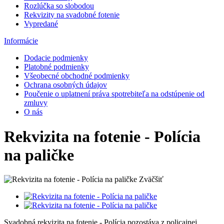
Rozlúčka so slobodou
Rekvizity na svadobné fotenie
Vypredané
Informácie
Dodacie podmienky
Platobné podmienky
Všeobecné obchodné podmienky
Ochrana osobných údajov
Poučenie o uplatnení práva spotrebiteľa na odstúpenie od
zmluvy
O nás
Rekvizita na fotenie - Polícia
na paličke
Zväčšiť
Svadobná rekvizita na fotenie - Polícia pozostáva z policajnej