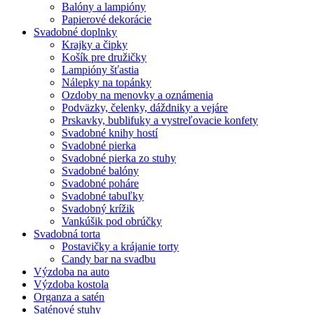
Balóny a lampióny
Papierové dekorácie
Svadobné doplnky
Krajky a čipky
Košík pre družičky
Lampióny šťastia
Nálepky na topánky
Ozdoby na menovky a oznámenia
Podväzky, čelenky, dáždniky a vejáre
Prskavky, bublifuky a vystreľovacie konfety
Svadobné knihy hostí
Svadobné pierka
Svadobné pierka zo stuhy
Svadobné balóny
Svadobné poháre
Svadobné tabuľky
Svadobný krížik
Vankúšik pod obrúčky
Svadobná torta
Postavičky a krájanie torty
Candy bar na svadbu
Výzdoba na auto
Výzdoba kostola
Organza a satén
Saténové stuhy