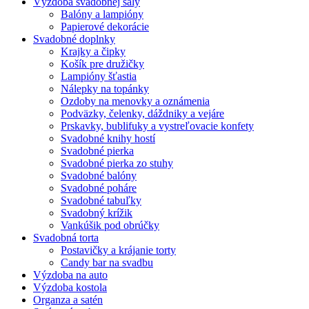
Výzdoba svadobnej sály
Balóny a lampióny
Papierové dekorácie
Svadobné doplnky
Krajky a čipky
Košík pre družičky
Lampióny šťastia
Nálepky na topánky
Ozdoby na menovky a oznámenia
Podväzky, čelenky, dáždniky a vejáre
Prskavky, bublifuky a vystreľovacie konfety
Svadobné knihy hostí
Svadobné pierka
Svadobné pierka zo stuhy
Svadobné balóny
Svadobné poháre
Svadobné tabuľky
Svadobný krížik
Vankúšik pod obrúčky
Svadobná torta
Postavičky a krájanie torty
Candy bar na svadbu
Výzdoba na auto
Výzdoba kostola
Organza a satén