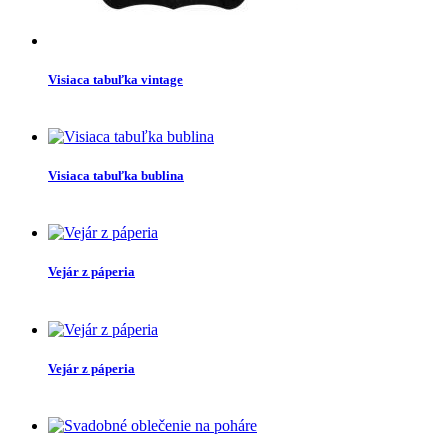
Visiaca tabuľka vintage
Visiaca tabuľka bublina
Vejár z páperia
Vejár z páperia