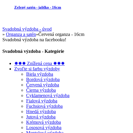
Zelený satén - jablko - 16cm
Svadobná výzdoba - úvod
»
Organza a satén
»
Červená organza - 16cm
Svadobná výzdoba na facebooku!
Svadobná výzdoba - Kategórie
✹✹✹ Znížená cena ✹✹✹
Zvoľte si farbu výzdoby
Biela výzdoba
Bordová výzdoba
Červená výzdoba
Čierna výzdoba
Cyklamenová výzdoba
Fialová výzdoba
Fuchsiová výzdoba
Hnedá výzdoba
Jutová výzdoba
Krémová výzdoba
Lososová výzdoba
Mentolová výzdoba