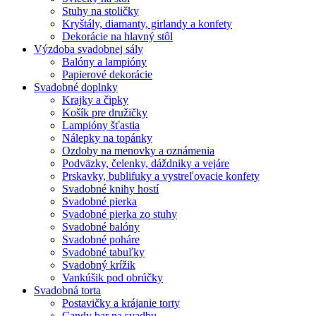
Stuhy na stoličky
Kryštály, diamanty, girlandy a konfety
Dekorácie na hlavný stôl
Výzdoba svadobnej sály
Balóny a lampióny
Papierové dekorácie
Svadobné doplnky
Krajky a čipky
Košík pre družičky
Lampióny šťastia
Nálepky na topánky
Ozdoby na menovky a oznámenia
Podväzky, čelenky, dáždniky a vejáre
Prskavky, bublifuky a vystreľovacie konfety
Svadobné knihy hostí
Svadobné pierka
Svadobné pierka zo stuhy
Svadobné balóny
Svadobné poháre
Svadobné tabuľky
Svadobný krížik
Vankúšik pod obrúčky
Svadobná torta
Postavičky a krájanie torty
Candy bar na svadbu