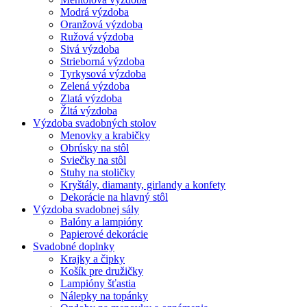
Modrá výzdoba
Oranžová výzdoba
Ružová výzdoba
Sivá výzdoba
Strieborná výzdoba
Tyrkysová výzdoba
Zelená výzdoba
Zlatá výzdoba
Žltá výzdoba
Výzdoba svadobných stolov
Menovky a krabičky
Obrúsky na stôl
Sviečky na stôl
Stuhy na stoličky
Kryštály, diamanty, girlandy a konfety
Dekorácie na hlavný stôl
Výzdoba svadobnej sály
Balóny a lampióny
Papierové dekorácie
Svadobné doplnky
Krajky a čipky
Košík pre družičky
Lampióny šťastia
Nálepky na topánky