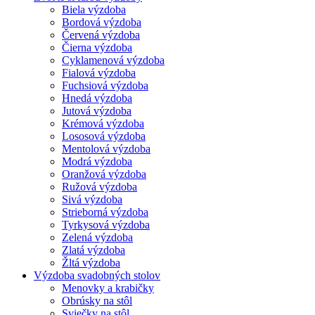
Biela výzdoba
Bordová výzdoba
Červená výzdoba
Čierna výzdoba
Cyklamenová výzdoba
Fialová výzdoba
Fuchsiová výzdoba
Hnedá výzdoba
Jutová výzdoba
Krémová výzdoba
Lososová výzdoba
Mentolová výzdoba
Modrá výzdoba
Oranžová výzdoba
Ružová výzdoba
Sivá výzdoba
Strieborná výzdoba
Tyrkysová výzdoba
Zelená výzdoba
Zlatá výzdoba
Žltá výzdoba
Výzdoba svadobných stolov
Menovky a krabičky
Obrúsky na stôl
Sviečky na stôl