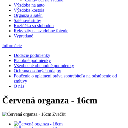
Výzdoba na auto
Výzdoba kostola
Organza a satén
Saténové stuhy
Rozlúčka so slobodou
Rekvizity na svadobné fotenie
Vypredané
Informácie
Dodacie podmienky
Platobné podmienky
Všeobecné obchodné podmienky
Ochrana osobných údajov
Poučenie o uplatnení práva spotrebiteľa na odstúpenie od
zmluvy
O nás
Červená organza - 16cm
Zväčšiť