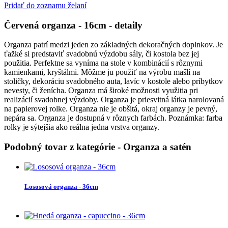
Pridať do zoznamu želaní
Červená organza - 16cm
- detaily
Organza patrí medzi jeden zo základných dekoračných doplnkov. Je
ťažké si predstaviť svadobnú výzdobu sály, či kostola bez jej
použitia. Perfektne sa vyníma na stole v kombinácií s rôznymi
kamienkami, kryštálmi. Môžme ju použiť na výrobu mašlí na
stoličky, dekoráciu svadobného auta, lavíc v kostole alebo príbytkov
nevesty, či ženícha. Organza má široké možnosti využitia pri
realizácií svadobnej výzdoby. Organza je priesvitná látka narolovaná
na papierovej rolke. Organza nie je obšitá, okraj organzy je pevný,
nepára sa. Organza je dostupná v rôznych farbách. Poznámka: farba
rolky je sýtejšia ako reálna jedna vrstva organzy.
Podobný tovar z kategórie
- Organza a satén
Lososová organza - 36cm