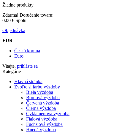
Žiadne produkty
Zdarma!
Doručenie tovaru:
0,00 €
Spolu
Objednávka
EUR
Česká koruna
Euro
Vitajte,
prihláste sa
Kategórie
Hlavná stránka
Zvoľte si farbu výzdoby
Biela výzdoba
Bordová výzdoba
Červená výzdoba
Čierna výzdoba
Cyklamenová výzdoba
Fialová výzdoba
Fuchsiová výzdoba
Hnedá výzdoba