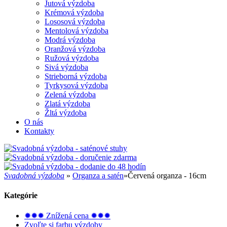
Jutová výzdoba
Krémová výzdoba
Lososová výzdoba
Mentolová výzdoba
Modrá výzdoba
Oranžová výzdoba
Ružová výzdoba
Sivá výzdoba
Strieborná výzdoba
Tyrkysová výzdoba
Zelená výzdoba
Zlatá výzdoba
Žltá výzdoba
O nás
Kontakty
Svadobná výzdoba
»
Organza a satén
»
Červená organza - 16cm
Kategórie
✹✹✹ Znížená cena ✹✹✹
Zvoľte si farbu výzdoby