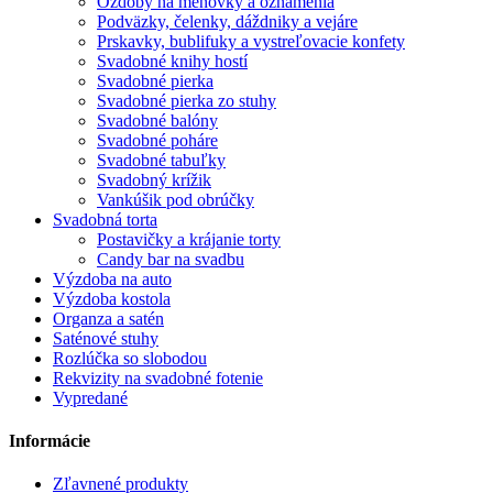
Ozdoby na menovky a oznámenia
Podväzky, čelenky, dáždniky a vejáre
Prskavky, bublifuky a vystreľovacie konfety
Svadobné knihy hostí
Svadobné pierka
Svadobné pierka zo stuhy
Svadobné balóny
Svadobné poháre
Svadobné tabuľky
Svadobný krížik
Vankúšik pod obrúčky
Svadobná torta
Postavičky a krájanie torty
Candy bar na svadbu
Výzdoba na auto
Výzdoba kostola
Organza a satén
Saténové stuhy
Rozlúčka so slobodou
Rekvizity na svadobné fotenie
Vypredané
Informácie
Zľavnené produkty