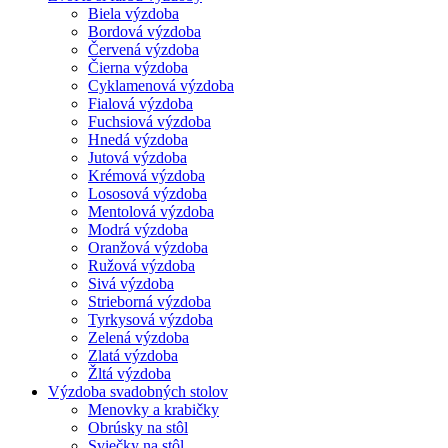
Biela výzdoba
Bordová výzdoba
Červená výzdoba
Čierna výzdoba
Cyklamenová výzdoba
Fialová výzdoba
Fuchsiová výzdoba
Hnedá výzdoba
Jutová výzdoba
Krémová výzdoba
Lososová výzdoba
Mentolová výzdoba
Modrá výzdoba
Oranžová výzdoba
Ružová výzdoba
Sivá výzdoba
Strieborná výzdoba
Tyrkysová výzdoba
Zelená výzdoba
Zlatá výzdoba
Žltá výzdoba
Výzdoba svadobných stolov
Menovky a krabičky
Obrúsky na stôl
Sviečky na stôl