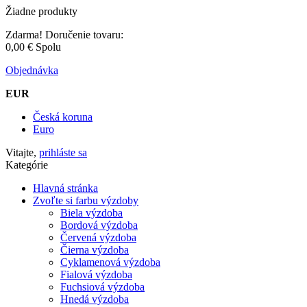
Žiadne produkty
Zdarma!
Doručenie tovaru:
0,00 €
Spolu
Objednávka
EUR
Česká koruna
Euro
Vitajte,
prihláste sa
Kategórie
Hlavná stránka
Zvoľte si farbu výzdoby
Biela výzdoba
Bordová výzdoba
Červená výzdoba
Čierna výzdoba
Cyklamenová výzdoba
Fialová výzdoba
Fuchsiová výzdoba
Hnedá výzdoba