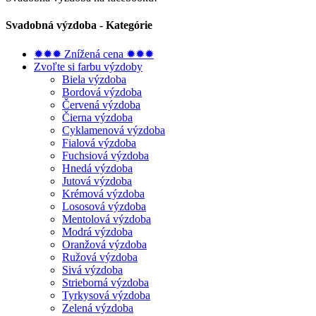
Svadobná výzdoba - Kategórie
✹✹✹ Znížená cena ✹✹✹
Zvoľte si farbu výzdoby
Biela výzdoba
Bordová výzdoba
Červená výzdoba
Čierna výzdoba
Cyklamenová výzdoba
Fialová výzdoba
Fuchsiová výzdoba
Hnedá výzdoba
Jutová výzdoba
Krémová výzdoba
Lososová výzdoba
Mentolová výzdoba
Modrá výzdoba
Oranžová výzdoba
Ružová výzdoba
Sivá výzdoba
Strieborná výzdoba
Tyrkysová výzdoba
Zelená výzdoba