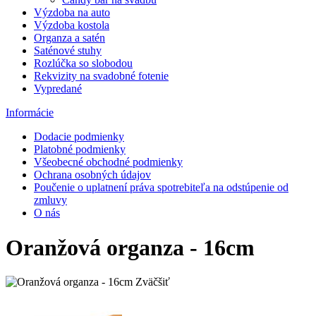
Výzdoba na auto
Výzdoba kostola
Organza a satén
Saténové stuhy
Rozlúčka so slobodou
Rekvizity na svadobné fotenie
Vypredané
Informácie
Dodacie podmienky
Platobné podmienky
Všeobecné obchodné podmienky
Ochrana osobných údajov
Poučenie o uplatnení práva spotrebiteľa na odstúpenie od
zmluvy
O nás
Oranžová organza - 16cm
Zväčšiť