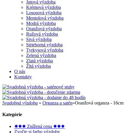
Jutová výzdoba
Krémová výzdoba
Lososová výzdoba
Mentolová výzdoba
Modrá výzdoba
Oranžová výzdoba
Ružová výzdoba
Sivá výzdoba
Strieborná výzdoba
Tyrkysová výzdoba
Zelená výzdoba
Zlatá výzdoba
Žltá výzdoba
O nás
Kontakty
Svadobná výzdoba
»
Organza a satén
»
Oranžová organza - 16cm
Kategórie
✹✹✹ Znížená cena ✹✹✹
Zvoľte si farbu výzdoby