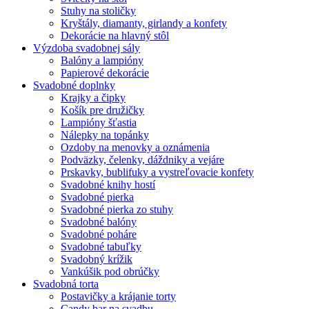
Stuhy na stoličky
Kryštály, diamanty, girlandy a konfety
Dekorácie na hlavný stôl
Výzdoba svadobnej sály
Balóny a lampióny
Papierové dekorácie
Svadobné doplnky
Krajky a čipky
Košík pre družičky
Lampióny šťastia
Nálepky na topánky
Ozdoby na menovky a oznámenia
Podväzky, čelenky, dáždniky a vejáre
Prskavky, bublifuky a vystreľovacie konfety
Svadobné knihy hostí
Svadobné pierka
Svadobné pierka zo stuhy
Svadobné balóny
Svadobné poháre
Svadobné tabuľky
Svadobný krížik
Vankúšik pod obrúčky
Svadobná torta
Postavičky a krájanie torty
Candy bar na svadbu