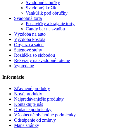
Svadobné tabuľky
Svadobný krížik
Vankúšik pod obrúčky
Svadobná torta
Postavičky a krájanie torty
Candy bar na svadbu
Výzdoba na auto
Výzdoba kostola
Organza a satén
Saténové stuhy
Rozlúčka so slobodou
Rekvizity na svadobné fotenie
Vypredané
Informácie
Zľavnené produkty
Nové produkty
Najpredávanješie produkty
Kontaktujte nás
Dodacie podmienky
Všeobecné obchodné podmienky
Odstúpenie od zmluvy
Mapa stránky