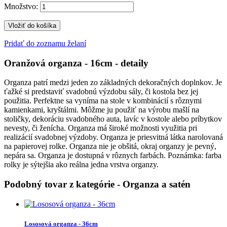
Množstvo:
Vložiť do košíka
Pridať do zoznamu želaní
Oranžová organza - 16cm
- detaily
Organza patrí medzi jeden zo základných dekoračných doplnkov. Je
ťažké si predstaviť svadobnú výzdobu sály, či kostola bez jej
použitia. Perfektne sa vyníma na stole v kombinácií s rôznymi
kamienkami, kryštálmi. Môžme ju použiť na výrobu mašlí na
stoličky, dekoráciu svadobného auta, lavíc v kostole alebo príbytkov
nevesty, či ženícha. Organza má široké možnosti využitia pri
realizácií svadobnej výzdoby. Organza je priesvitná látka narolovaná
na papierovej rolke. Organza nie je obšitá, okraj organzy je pevný,
nepára sa. Organza je dostupná v rôznych farbách. Poznámka: farba
rolky je sýtejšia ako reálna jedna vrstva organzy.
Podobný tovar z kategórie
- Organza a satén
Lososová organza - 36cm