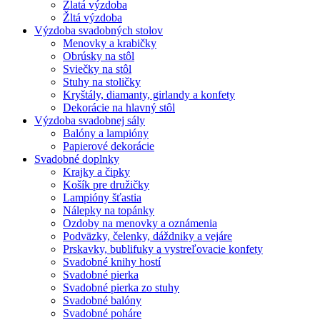
Zlatá výzdoba
Žltá výzdoba
Výzdoba svadobných stolov
Menovky a krabičky
Obrúsky na stôl
Sviečky na stôl
Stuhy na stoličky
Kryštály, diamanty, girlandy a konfety
Dekorácie na hlavný stôl
Výzdoba svadobnej sály
Balóny a lampióny
Papierové dekorácie
Svadobné doplnky
Krajky a čipky
Košík pre družičky
Lampióny šťastia
Nálepky na topánky
Ozdoby na menovky a oznámenia
Podväzky, čelenky, dáždniky a vejáre
Prskavky, bublifuky a vystreľovacie konfety
Svadobné knihy hostí
Svadobné pierka
Svadobné pierka zo stuhy
Svadobné balóny
Svadobné poháre