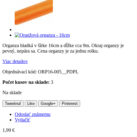
Organza hladká v šírke 16cm a dĺžke cca 9m. Okraj organzy je
pevný, nepára sa. Cena organzy je za jednu rolku.
Viac detailov
Objednávací kód:
ORP16-005__PDPL
Počet kusov na sklade:
3
Na sklade
Tweetnuť
Like
Google+
Pinterest
Odoslať známemu
Vytlačiť
1,99 €