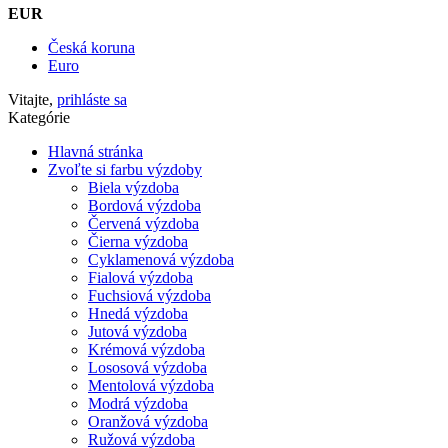
EUR
Česká koruna
Euro
Vitajte,
prihláste sa
Kategórie
Hlavná stránka
Zvoľte si farbu výzdoby
Biela výzdoba
Bordová výzdoba
Červená výzdoba
Čierna výzdoba
Cyklamenová výzdoba
Fialová výzdoba
Fuchsiová výzdoba
Hnedá výzdoba
Jutová výzdoba
Krémová výzdoba
Lososová výzdoba
Mentolová výzdoba
Modrá výzdoba
Oranžová výzdoba
Ružová výzdoba