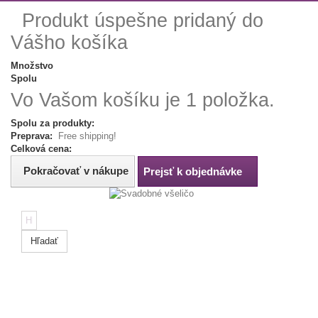
Produkt úspešne pridaný do
Vášho košíka
Množstvo
Spolu
Vo Vašom košíku je 1 položka.
Spolu za produkty:
Preprava:
Free shipping!
Celková cena:
Pokračovať v nákupe
Prejsť k objednávke
Hľadať
Tip:
Napíš
farbu,
rozmer
alebo