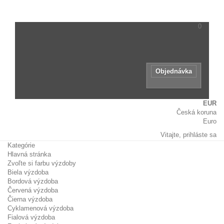
názov
tovaru.
0
Žiadne produkty
Zdarma!
Doručenie tovaru:
0,00 €
Spolu
Objednávka
EUR
Česká koruna
Euro
Vitajte,
prihláste sa
Kategórie
Hlavná stránka
Zvoľte si farbu výzdoby
Biela výzdoba
Bordová výzdoba
Červená výzdoba
Čierna výzdoba
Cyklamenová výzdoba
Fialová výzdoba