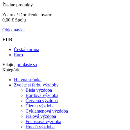
Žiadne produkty
Zdarma!
Doručenie tovaru:
0,00 €
Spolu
Objednávka
EUR
Česká koruna
Euro
Vitajte,
prihláste sa
Kategórie
Hlavná stránka
Zvoľte si farbu výzdoby
Biela výzdoba
Bordová výzdoba
Červená výzdoba
Čierna výzdoba
Cyklamenová výzdoba
Fialová výzdoba
Fuchsiová výzdoba
Hnedá výzdoba