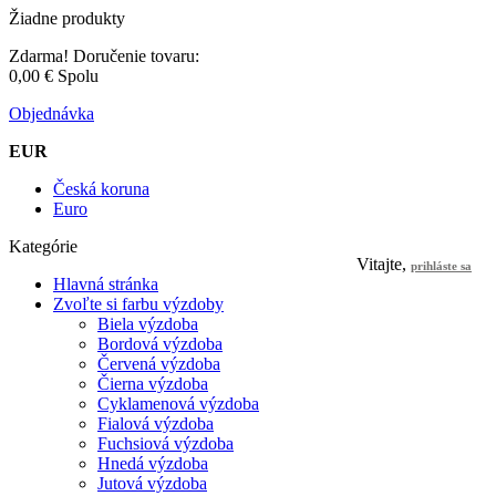
Žiadne produkty
Zdarma!
Doručenie tovaru:
0,00 €
Spolu
Objednávka
EUR
Česká koruna
Euro
Kategórie
Vitajte,
prihláste sa
Hlavná stránka
Zvoľte si farbu výzdoby
Biela výzdoba
Bordová výzdoba
Červená výzdoba
Čierna výzdoba
Cyklamenová výzdoba
Fialová výzdoba
Fuchsiová výzdoba
Hnedá výzdoba
Jutová výzdoba